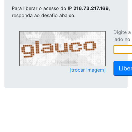
Para liberar o acesso
do IP
216.73.217.169
,
responda ao desafio abaixo.
Digite 
lado no
[trocar imagem]