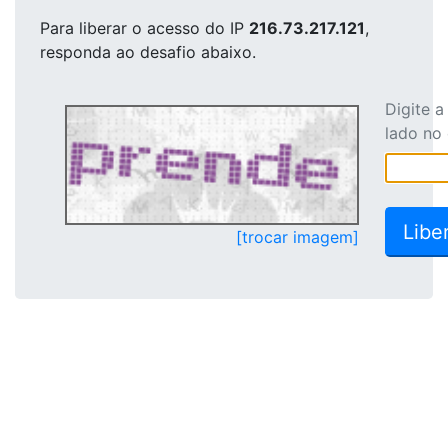
Para liberar o acesso
do IP
216.73.217.121
,
responda ao desafio abaixo.
Digite 
lado no
[trocar imagem]