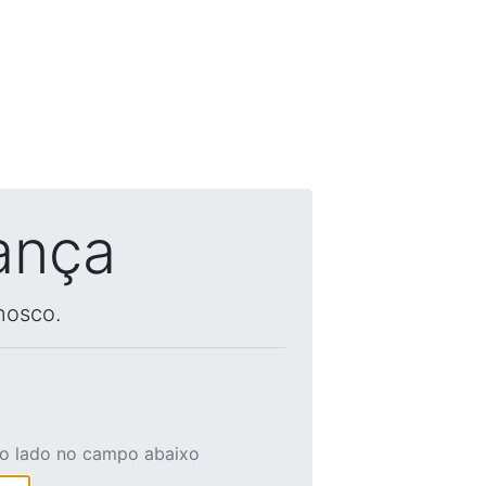
ança
nosco.
ao lado no campo abaixo