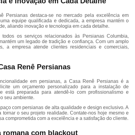
ia e Inovação em Cada Detalhe
Persianas Automáticas
Persiana
Persiana Double Vision
Persiana Horizont
 Persianas destaca-se no mercado pela excelência em
om uma equipe qualificada e dedicada, a empresa mantém o
Persiana Painel
Persiana par
de, aliando inovação e tecnologia em cada detalhe.
Persiana Rolo para Casa
Persiana Romana
todos os serviços relacionados às Persianas Columbia,
, mantém um legado de tradição e confiança. Com um amplo
Persiana Vertical para Sala
Persi
as, a empresa atende clientes residenciais e comerciais,
Persiana Blackout para Quarto
Persian
Persiana Blackout Romana
Persiana Blac
 Casa Renê Persianas
Persiana com Blackout
Persiana Double Vi
funcionalidade em persianas, a Casa Renê Persianas é a
Persiana Rolo Blackout
Persiana Rolo 
licite um orçamento personalizado para a instalação de
 está preparada para atendê-lo com profissionalismo e
Persiana Rolô Dupla
Persiana Ro
 o seu ambiente.
Persiana Rolô Interna
Persiana Rol
paço com persianas de alta qualidade e design exclusivo. A
 tornar o seu projeto realidade. Contate-nos hoje mesmo e
Persiana Rolô Sacada
Persiana Rol
 comprometida com a excelência e a satisfação do cliente.
Persiana Tipo Rolô Motorizada
na romana com blackout
Persiana para Sacada Rolô