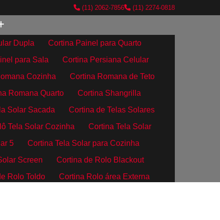
(11) 2062-7856
(11) 2274-0818
ular Dupla
Cortina Painel para Quarto
inel para Sala
Cortina Persiana Celular
Romana Cozinha
Cortina Romana de Teto
ina Romana Quarto
Cortina Shangrilla
ela Solar Sacada
Cortina de Telas Solares
lô Tela Solar Cozinha
Cortina Tela Solar
lar 5
Cortina Tela Solar para Cozinha
Solar Screen
Cortina de Rolo Blackout
de Rolo Toldo
Cortina Rolo área Externa
lo com Bando
Cortina Rolo Motorizada
o para Quarto
Cortina Rolo para Sacada