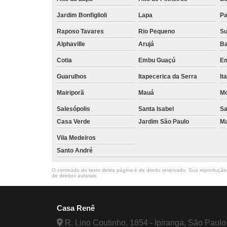
Jardim Bonfiglioli
Lapa
P
Raposo Tavares
Rio Pequeno
S
Alphaville
Arujá
Ba
Cotia
Embu Guaçú
Em
Guarulhos
Itapecerica da Serra
It
Mairiporã
Mauá
Mo
Salesópolis
Santa Isabel
Sa
Casa Verde
Jardim São Paulo
Ma
Vila Medeiros
Santo André
O conteúdo do texto desta página é de direito reservado. Sua reprodução, 
de direitos autorais
.
Casa Renê
R. Lino Coutinho, 1854 - Ipiranga, São Paulo