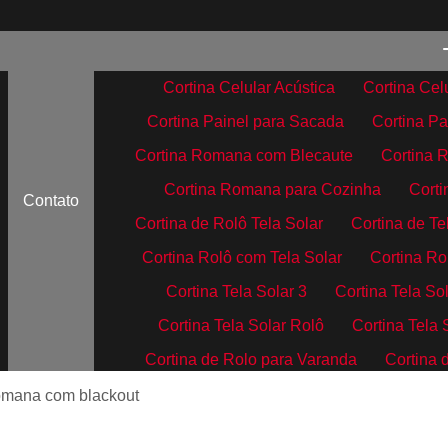
Cortina Celular Acústica
Cortina Cel
Cortina Painel para Sacada
Cortina Pa
Cortina Romana com Blecaute
Cortina 
Cortina Romana para Cozinha
Cort
Contato
Cortina de Rolô Tela Solar
Cortina de T
Cortina Rolô com Tela Solar
Cortina Ro
Cortina Tela Solar 3
Cortina Tela So
Cortina Tela Solar Rolô
Cortina Tela 
Cortina de Rolo para Varanda
Cortina 
Cortina Rolo Automática
Cortina Ro
omana com blackout
Cortina Rolo para Cozinha
Cortina Rol