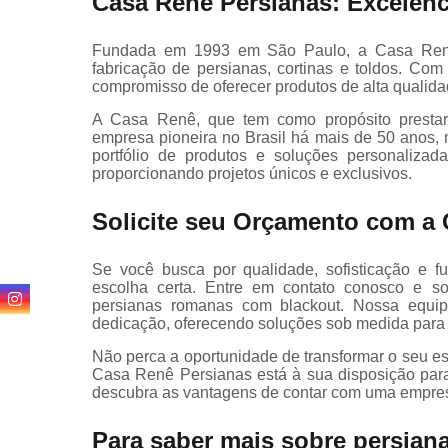
Casa Renê Persianas: Excelênc
Fundada em 1993 em São Paulo, a Casa Renê
fabricação de persianas, cortinas e toldos. C
compromisso de oferecer produtos de alta qualida
A Casa Renê, que tem como propósito prestar 
empresa pioneira no Brasil há mais de 50 anos
portfólio de produtos e soluções personalizad
proporcionando projetos únicos e exclusivos.
Solicite seu Orçamento com a
Se você busca por qualidade, sofisticação e 
escolha certa. Entre em contato conosco e so
persianas romanas com blackout. Nossa equipe
dedicação, oferecendo soluções sob medida para
Não perca a oportunidade de transformar o seu es
Casa Renê Persianas está à sua disposição para
descubra as vantagens de contar com uma empresa
Para saber mais sobre persia