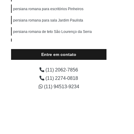
e
Lavagem de Cortinas de Rolo
persiana romana para escritórios Pinheiros
ca
Lavagem de Persiana Rolo
persiana romana para sala Jardim Paulista
Lavagem de Persiana Shangrilla
persiana romana de teto São Lourenço da Serra
ersianas Horizontais
Lavagem de Tela Solar
 Cortina Vertical
Lavagem de Persiana
persianas romanas sob medida Vila Maria
Lavagem de Persiana Double Vision
Entre em contato
persianas romanas para sala Itaquaquecetuba
Lavagem de Persiana Pequena
persiana romana vertical Jardim Europa
(11) 2062-7856
de Persianas Rolo
Lavagem em Persiana
onde vende persiana romana para escritórios Taboão
(11) 2274-0818
da Serra
rsiana Romana
Lavagem Persiana Vertical
(11) 94513-9234
Persiana Automática para Residência
persianas romanas verticais Água Branca
utomática
Persiana Elétrica Controle Remoto
persianas romanas blackout Juquitiba
zada Interna
Persiana Rolo Automática
persiana romana horizontal preço Jardim América
mpresa
Persiana Rolô Motorizada
qual o valor de persiana romana de teto Campo Grande