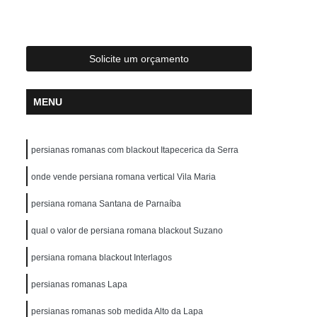
lo sob Medida
Empresa de Persiana
mpresa de Persiana de Rolo para Quarto
n
Empresa de Persiana Horizontal
Solicite um orçamento
Empresa de Persiana para Escritório
MENU
Empresa de Persiana para Sala
resa de Persiana Romana Blackout
persianas romanas com blackout Itapecerica da Serra
Instalação de Persiana Automática
Instalação de Persiana Horizontal no Teto
onde vende persiana romana vertical Vila Maria
Instalação de Persiana Rolo
persiana romana Santana de Parnaíba
ica
Instalação de Persiana Romana
qual o valor de persiana romana blackout Suzano
lação de Persiana Vertical em Residência
persiana romana blackout Interlagos
 Casa
Instalação de Persianas Rolo
persianas romanas Lapa
e
Lavagem de Cortina Silhouette
persianas romanas sob medida Alto da Lapa