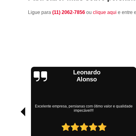
Ligue para
(11) 2062-7856
ou
clique aqui
e entre 
Celia Bertone
Fui muito bem atendida pelo Luigi. Hoje as persianas foram
alidade
entregues e o montador Júlio foi muito atencioso e educado. As
persianas ficaram ótimas. Obrigada.