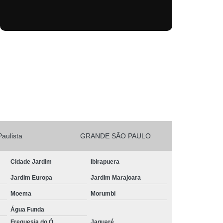
persianas romanas para escritório Rio Pequeno
tomatizada
Tela Solar Cortina Rolô
onde vende persiana romana horizontal Santana de
Tela Solar Janela
Tela Solar Motorizada
Parnaíba
Tela Solar Rolô
qual o valor de persiana romana horizontal Bairro do
Limão
onde vende persiana romana blackout Pirapora do Bom
Jesus
persiana romana horizontal Campo Limpo
onde vende persiana romana para sala Mauá
aulista
GRANDE SÃO PAULO
persiana romana preço Itapecerica da Serra
Cidade Jardim
Ibirapuera
persiana romana vertical preço Vila Guilherme
Jardim Europa
Jardim Marajoara
persianas romanas horizontais Pirapora do Bom Jesus
Moema
Morumbi
persianas romanas para cozinha Rio Grande da Serra
Água Funda
qual o valor de persiana romana para sala Juquitiba
Freguesia do Ó
Jaguaré