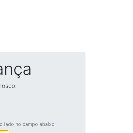
ança
nosco.
ao lado no campo abaixo