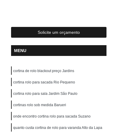
lo sob Medida
Empresa de Persiana
mpresa de Persiana de Rolo para Quarto
n
Empresa de Persiana Horizontal
Solicite um orçamento
Empresa de Persiana para Escritório
Empresa de Persiana para Sala
MENU
resa de Persiana Romana Blackout
Instalação de Persiana Automática
cortina de rolo blackout preço Jardins
Instalação de Persiana Horizontal no Teto
cortina rolo para sacada Rio Pequeno
Instalação de Persiana Rolo
cortina rolo para sala Jardim São Paulo
ica
Instalação de Persiana Romana
cortinas rolo sob medida Barueri
lação de Persiana Vertical em Residência
 Casa
Instalação de Persianas Rolo
onde encontro cortina rolo para sacada Suzano
e
Lavagem de Cortina Silhouette
quanto custa cortina de rolo para varanda Alto da Lapa