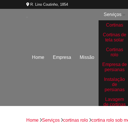
R. Lino Coutinho, 1854
Serviços
Cortinas
Cortinas de
tela solar
Cortinas
rolo
Home
Empresa
Missão
Empresa de
persianas
Instalação
de
persianas
Lavagem
de cortinas
e persianas
Lavagem
Home
Serviços
cortinas rolo
cortina rolo sob 
de