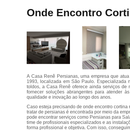
persianas
Onde Encontro Corti
Motorização
de
persianas
Persianas
Persianas
blackout
Persianas
rolô
Persianas
A Casa Renê Persianas, uma empresa que atua 
rolô de
1993, localizada em São Paulo. Especializada 
sacadas
toldos, a Casa Renê oferece ainda serviços de
fornecer soluções abrangentes para atender às
Persianas
qualidade e inovação ao longo dos anos.
romanas
Caso esteja precisando de onde encontro cortina 
Persianas
tratar de persianas é encontrada por meio da e
verticais
pode encontrar serviços como Persianas para Sala
time de profissionais especializados e as instal
Telas
forma profissional e objetiva. Com isso, conseguim
solares