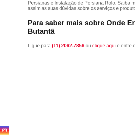
Persianas e Instalação de Persiana Rolo. Saiba
assim as suas dúvidas sobre os serviços e produt
Para saber mais sobre Onde En
Butantã
Ligue para
(11) 2062-7856
ou
clique aqui
e entre 