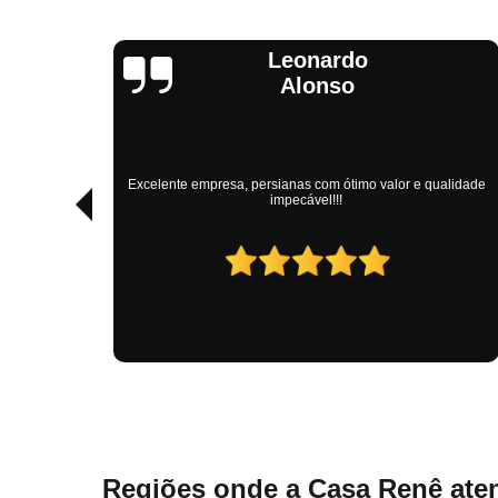
Celia Bertone
Fui muito bem atendida pelo Luigi. Hoje as persianas foram
alidade
entregues e o montador Júlio foi muito atencioso e educado. As
persianas ficaram ótimas. Obrigada.
Regiões onde a Casa Renê ate