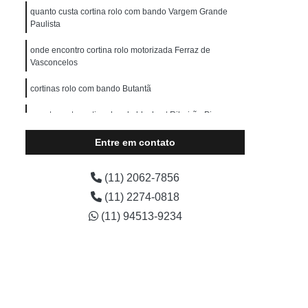
e
Lavagem de Cortinas de Rolo
quanto custa cortina rolo com bando Vargem Grande
Paulista
ca
Lavagem de Persiana Rolo
onde encontro cortina rolo motorizada Ferraz de
Lavagem de Persiana Shangrilla
Vasconcelos
ersianas Horizontais
Lavagem de Tela Solar
cortinas rolo com bando Butantã
 Cortina Vertical
Lavagem de Persiana
quanto custa cortina de rolo blackout Ribeirão Pires
Lavagem de Persiana Double Vision
Entre em contato
Lavagem de Persiana Pequena
de Persianas Rolo
Lavagem em Persiana
(11) 2062-7856
rsiana Romana
Lavagem Persiana Vertical
(11) 2274-0818
Persiana Automática para Residência
(11) 94513-9234
utomática
Persiana Elétrica Controle Remoto
zada Interna
Persiana Rolo Automática
mpresa
Persiana Rolô Motorizada