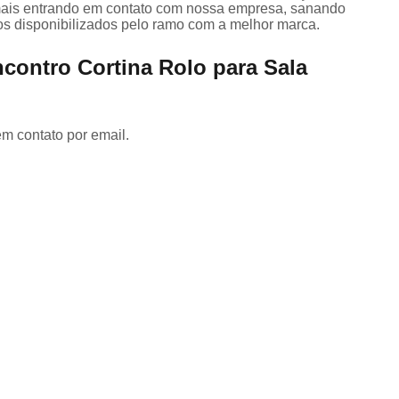
Lavagem de Cortinas com Blecaut
 mais entrando em contato com nossa empresa, sanando
os disponibilizados pelo ramo com a melhor marca.
Lavagem de Persiana Automáti
contro Cortina Rolo para Sala
Lavagem de Persiana Romana
Lavagem de Persiana Vertical
Lavagem de P
Limpeza de Cortina Romana
Limpeza de
em contato por email.
Lavagem de Persiana de Tecido
Lavagem de Persiana Grande
Lavagem de Persiana Shangrila
Lavagem 
Lavagem Persiana Horizontal
Lavagem Pe
Persiana Automática para Quarto
Persiana Automatizada
Persiana Blecaute A
Persiana Motorizada
Persiana Motori
Persiana Rolo Automática para E