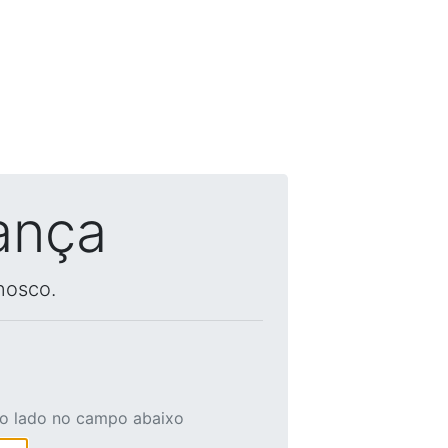
ança
nosco.
ao lado no campo abaixo