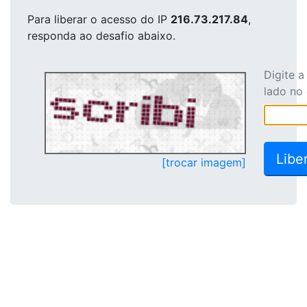
Para liberar o acesso
do IP
216.73.217.84
,
responda ao desafio abaixo.
Digite 
lado no
[trocar imagem]