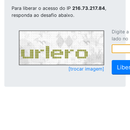
Para liberar o acesso
do IP
216.73.217.84
,
responda ao desafio abaixo.
Digite 
lado no
[trocar imagem]